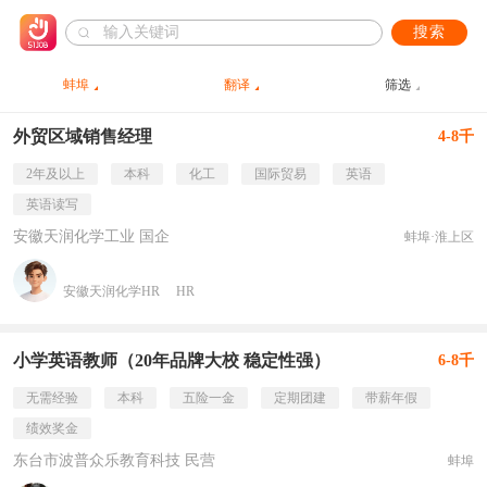
搜索
蚌埠
翻译
筛选
外贸区域销售经理
4-8千
2年及以上
本科
化工
国际贸易
英语
英语读写
安徽天润化学工业 国企
蚌埠·淮上区
安徽天润化学HR
HR
小学英语教师（20年品牌大校 稳定性强）
6-8千
无需经验
本科
五险一金
定期团建
带薪年假
绩效奖金
东台市波普众乐教育科技 民营
蚌埠