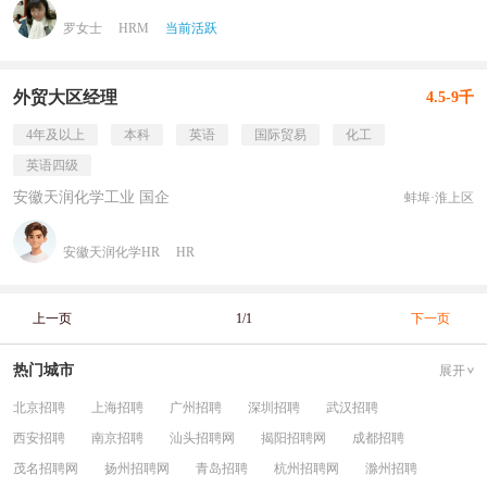
罗女士
HRM
当前活跃
外贸大区经理
4.5-9千
4年及以上
本科
英语
国际贸易
化工
英语四级
安徽天润化学工业 国企
蚌埠·淮上区
安徽天润化学HR
HR
上一页
1/1
下一页
热门城市
展开
北京招聘
上海招聘
广州招聘
深圳招聘
武汉招聘
西安招聘
南京招聘
汕头招聘网
揭阳招聘网
成都招聘
茂名招聘网
扬州招聘网
青岛招聘
杭州招聘网
滁州招聘