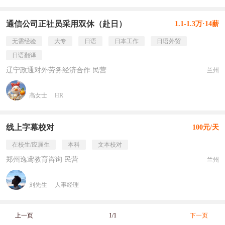
通信公司正社员采用双休（赴日）
1.1-1.3万·14薪
无需经验
大专
日语
日本工作
日语外贸
日语翻译
辽宁政通对外劳务经济合作 民营
兰州
高女士
HR
线上字幕校对
100元/天
在校生/应届生
本科
文本校对
郑州逸鸢教育咨询 民营
兰州
刘先生
人事经理
上一页
1/1
下一页