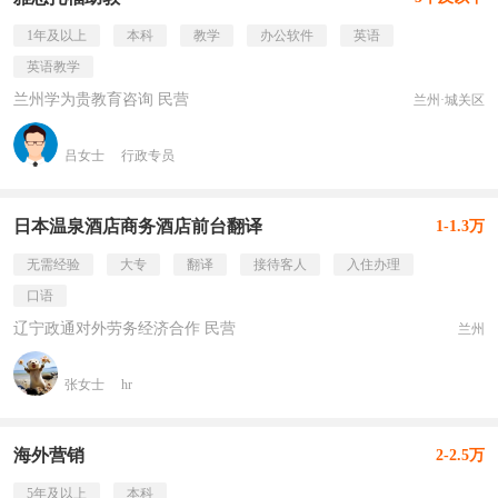
1年及以上
本科
教学
办公软件
英语
英语教学
兰州学为贵教育咨询 民营
兰州·城关区
吕女士
行政专员
日本温泉酒店商务酒店前台翻译
1-1.3万
无需经验
大专
翻译
接待客人
入住办理
口语
辽宁政通对外劳务经济合作 民营
兰州
张女士
hr
海外营销
2-2.5万
5年及以上
本科