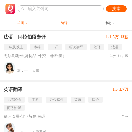
搜索
兰州
翻译
筛选
法语、阿拉伯语翻译
1-1.5万·13薪
1年及以上
本科
口译
听说读写
笔译
法语
无锡彰源金属制品 外资（非欧美）
兰州·红古区
夏女士
人事
英语翻译
1.5-1.7万
无需经验
本科
办公软件
英语
口译
商务洽谈
福州众星创业贸易 民营
兰州
江女士
人事专员