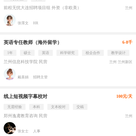
前程无忧大连招聘项目组 外资（非欧美）
兰州
张霈文
HR
英语专任教师（海外留学）
6-8千
1年
硕士
英语
科学研究
校企合作
教学设计
兰州信息科技学院 民营
兰州·兰州新区
戴喜娟
招聘主管
线上短视频字幕校对
100元/天
无需经验
本科
文本校对
交稿
郑州逸鸢教育咨询 民营
兰州
张女士
人事