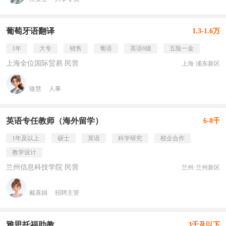
葡萄牙语翻译
1.3-1.6万
1年
大专
销售
葡语
英语6级
五险一金
上海全位国际贸易 民营
上海·浦东新区
骆慧
人事
英语专任教师（海外留学）
6-8千
1年及以上
硕士
英语
科学研究
校企合作
教学设计
兰州信息科技学院 民营
兰州·兰州新区
戴喜娟
招聘主管
雅思托福助教
3千及以下