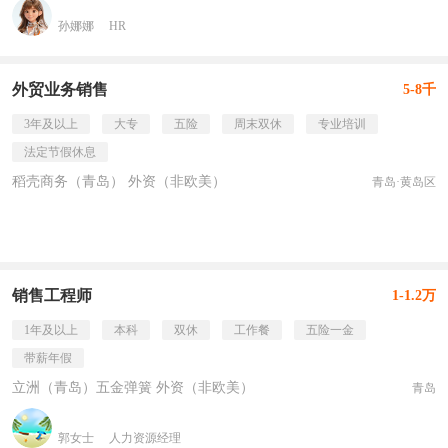
孙娜娜
HR
外贸业务销售
5-8千
3年及以上
大专
五险
周末双休
专业培训
法定节假休息
稻壳商务（青岛） 外资（非欧美）
青岛·黄岛区
销售工程师
1-1.2万
1年及以上
本科
双休
工作餐
五险一金
带薪年假
立洲（青岛）五金弹簧 外资（非欧美）
青岛
郭女士
人力资源经理