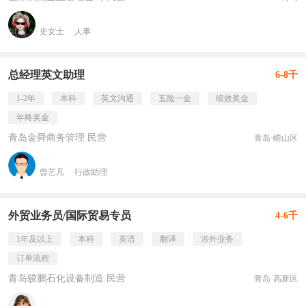
史女士
人事
总经理英文助理
6-8千
1-2年
本科
英文沟通
五险一金
绩效奖金
年终奖金
青岛金舜商务管理 民营
青岛·崂山区
曾艺凡
行政助理
外贸业务员/国际贸易专员
4-6千
1年及以上
本科
英语
翻译
涉外业务
订单流程
青岛骏鹏石化设备制造 民营
青岛·高新区