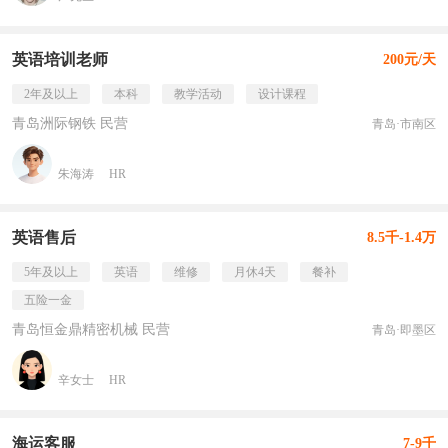
英语培训老师
200元/天
2年及以上
本科
教学活动
设计课程
青岛洲际钢铁 民营
青岛·市南区
朱海涛
HR
英语售后
8.5千-1.4万
5年及以上
英语
维修
月休4天
餐补
五险一金
青岛恒金鼎精密机械 民营
青岛·即墨区
辛女士
HR
海运客服
7-9千