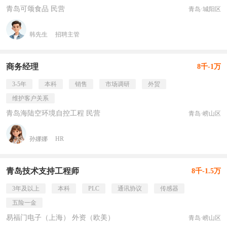
青岛可颂食品 民营
青岛·城阳区
韩先生
招聘主管
商务经理
8千-1万
3-5年
本科
销售
市场调研
外贸
维护客户关系
青岛海陆空环境自控工程 民营
青岛·崂山区
孙娜娜
HR
青岛技术支持工程师
8千-1.5万
3年及以上
本科
PLC
通讯协议
传感器
五险一金
易福门电子（上海） 外资（欧美）
青岛·崂山区