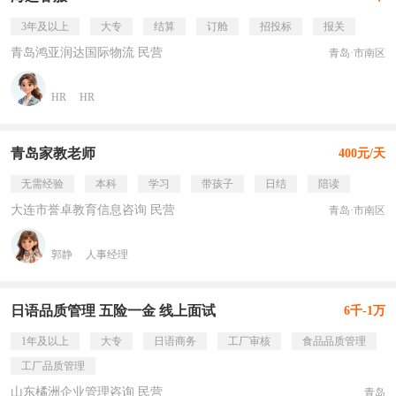
3年及以上
大专
结算
订舱
招投标
报关
青岛鸿亚润达国际物流 民营
青岛·市南区
HR
HR
青岛家教老师
400元/天
无需经验
本科
学习
带孩子
日结
陪读
大连市誉卓教育信息咨询 民营
青岛·市南区
郭静
人事经理
日语品质管理 五险一金 线上面试
6千-1万
1年及以上
大专
日语商务
工厂审核
食品品质管理
工厂品质管理
山东橘洲企业管理咨询 民营
青岛