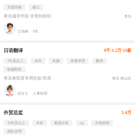
无需经验
硕士
青岛城市学院 非营利组织
青岛
王旭峰
HR
日语翻译
9千-1.2万·13薪
3年及以上
本科
机械
质量管理
翻译
机械制造
青岛泰凯英专用轮胎 民营
青岛·崂山区
赵女士
人事助理
外贸总监
2-4万
10年及以上
本科
数据分析
erp
市场营销
团队管理