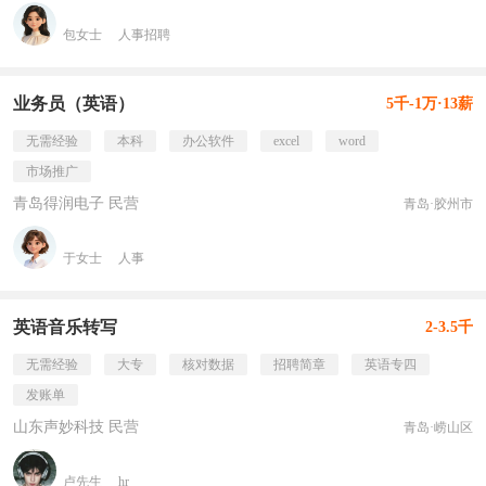
包女士
人事招聘
业务员（英语）
5千-1万·13薪
无需经验
本科
办公软件
excel
word
市场推广
青岛得润电子 民营
青岛·胶州市
于女士
人事
英语音乐转写
2-3.5千
无需经验
大专
核对数据
招聘简章
英语专四
发账单
山东声妙科技 民营
青岛·崂山区
卢先生
hr