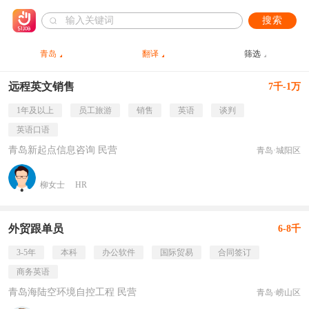
搜索
青岛
翻译
筛选
远程英文销售
7千-1万
1年及以上
员工旅游
销售
英语
谈判
英语口语
青岛新起点信息咨询 民营
青岛·城阳区
柳女士
HR
外贸跟单员
6-8千
3-5年
本科
办公软件
国际贸易
合同签订
商务英语
青岛海陆空环境自控工程 民营
青岛·崂山区