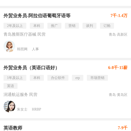
外贸业务员-阿拉伯语葡萄牙语等
7千-1.4万
2年及以上
本科
推广
营销
谈判
订舱
青岛雅斯医疗器械 民营
青岛·高新区
韩照网
人事
外贸业务员（英语口语好）
6-8千·15薪
1年及以上
本科
办公软件
erp
市场营销
英语
润通航运服务 民营
青岛·黄岛区
朱女士
HRBP
英语教师
7-9千