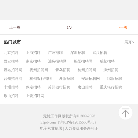
上一页
1/0
下一页
热门城市
展开
北京招聘
上海招聘
广州招聘
深圳招聘
武汉招聘
西安招聘
南京招聘
汕头招聘网
揭阳招聘网
成都招聘
茂名招聘网
扬州招聘网
青岛招聘
杭州招聘网
滁州招聘
台州招聘网
杭州银行招聘
襄阳招聘
安庆招聘网
绵阳招聘
十堰招聘
保定招聘
苏州银行招聘
唐山招聘
重庆银行招聘
乐山招聘
上饶招聘网
无忧工作网版权所有©1999-2026
51job.com（沪ICP备12015550号-5）
电子营业执照
|
人力资源服务许可证