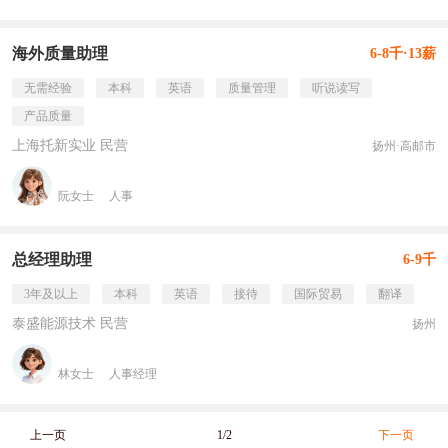
海外质量助理
6-8千·13薪
无需经验
本科
英语
质量管理
听说读写
产品质量
上海托新实业 民营
扬州·高邮市
阮女士
人事
总经理助理
6-9千
3年及以上
本科
英语
接待
国际贸易
翻译
泰盛能源技术 民营
扬州
林女士
人事经理
上一页
1/2
下一页