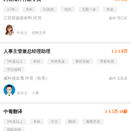
3-5年
本科
行政类
包住
五险一金
奖金
江苏新扬新材料 民营
扬州·邗江区
叶女士
招聘主管
人事主管兼总经理助理
1.2-1.8万
5年及以上
本科
年终奖金
餐饮补贴
带薪年假
节日福利
威科德金属 外资（欧美）
扬州·宝应县
吉女士
人事
中葡翻译
1-1.5万·14薪
2年及以上
本科
中文
翻译
葡萄牙语
国际贸易