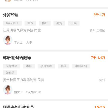
外贸经理
5千-1万
1年及以上
大专
推广
外贸
五险
江苏明瑞气弹簧科技 民营
扬州·江都区
卞女士
人事
韩语/朝鲜语翻译
7千-1.4万
无需经验
本科
项目管理
韩语
项目谈判
朝鲜语
扬州秋源压力容器制造 民营
扬州
颜女士
行政部经理
阿语海外行政专员
1.5-2万