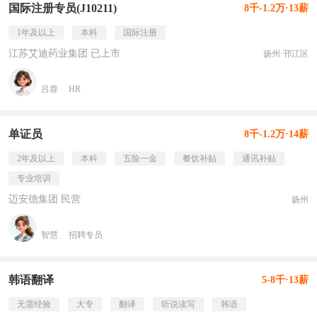
国际注册专员(J10211)
8千-1.2万·13薪
1年及以上
本科
国际注册
江苏艾迪药业集团 已上市
扬州·邗江区
吕蓉
HR
单证员
8千-1.2万·14薪
2年及以上
本科
五险一金
餐饮补贴
通讯补贴
专业培训
迈安德集团 民营
扬州
智慧
招聘专员
韩语翻译
5-8千·13薪
无需经验
大专
翻译
听说读写
韩语