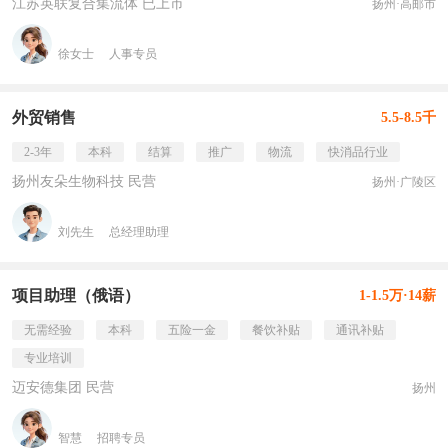
江苏英联复合集流体 已上市
扬州·高邮市
徐女士
人事专员
外贸销售
5.5-8.5千
2-3年
本科
结算
推广
物流
快消品行业
扬州友朵生物科技 民营
扬州·广陵区
刘先生
总经理助理
项目助理（俄语）
1-1.5万·14薪
无需经验
本科
五险一金
餐饮补贴
通讯补贴
专业培训
迈安德集团 民营
扬州
智慧
招聘专员