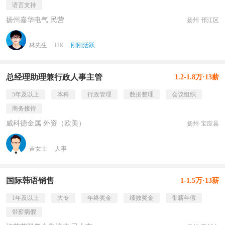
语言支持
扬州嘉华电气 民营
扬州·邗江区
林先生
HR
刚刚活跃
总经理助理兼行政人事主管
1.2-1.8万·13薪
5年及以上
本科
行政管理
数据整理
会议组织
商务接待
威科德金属 外资（欧美）
扬州·宝应县
吉女士
人事
国际韩语销售
1-1.5万·13薪
1年及以上
大专
年终奖金
绩效奖金
带薪年假
带薪病假