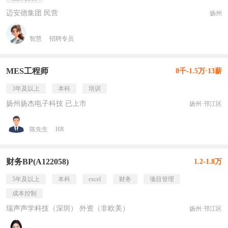
迈安德集团 民营
扬州
智慧
招聘专员
MES工程师
8千-1.5万·13薪
3年及以上
本科
培训
扬州扬杰电子科技 已上市
扬州·邗江区
陈先生
HR
财务BP(A122058)
1.2-1.8万
5年及以上
本科
excel
财务
项目管理
成本控制
瑞声声学科技（深圳） 外资（非欧美）
扬州·邗江区