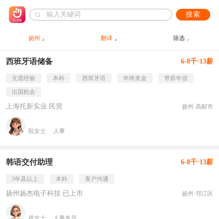
搜索
扬州
翻译
筛选
西班牙语储备
6-8千·13薪
无需经验
本科
西班牙语
年终奖金
带薪年假
出国机会
上海托新实业 民营
扬州·高邮市
阮女士
人事
韩语交付助理
6-8千·13薪
3年及以上
本科
客户沟通
扬州扬杰电子科技 已上市
扬州·邗江区
祝女士
人事专员