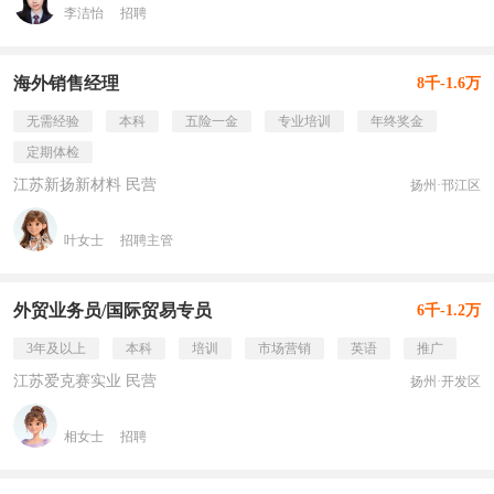
李洁怡
招聘
海外销售经理
8千-1.6万
无需经验
本科
五险一金
专业培训
年终奖金
定期体检
江苏新扬新材料 民营
扬州·邗江区
叶女士
招聘主管
外贸业务员/国际贸易专员
6千-1.2万
3年及以上
本科
培训
市场营销
英语
推广
江苏爱克赛实业 民营
扬州·开发区
相女士
招聘