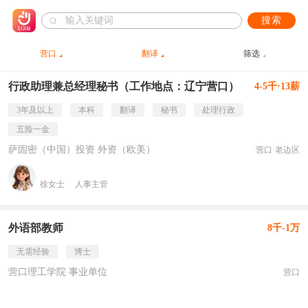
搜索
营口
翻译
筛选
行政助理兼总经理秘书（工作地点：辽宁营口）
4-5千·13薪
3年及以上
本科
翻译
秘书
处理行政
五险一金
萨固密（中国）投资 外资（欧美）
营口·老边区
徐女士
人事主管
外语部教师
8千-1万
无需经验
博士
营口理工学院 事业单位
营口