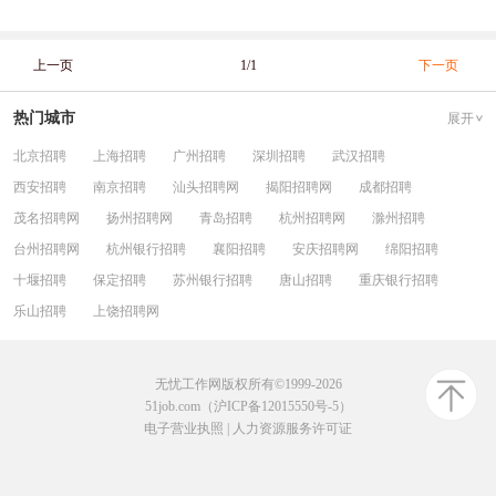
上一页
1/1
下一页
热门城市
展开
北京招聘
上海招聘
广州招聘
深圳招聘
武汉招聘
西安招聘
南京招聘
汕头招聘网
揭阳招聘网
成都招聘
茂名招聘网
扬州招聘网
青岛招聘
杭州招聘网
滁州招聘
台州招聘网
杭州银行招聘
襄阳招聘
安庆招聘网
绵阳招聘
十堰招聘
保定招聘
苏州银行招聘
唐山招聘
重庆银行招聘
乐山招聘
上饶招聘网
无忧工作网版权所有©1999-2026
51job.com（沪ICP备12015550号-5）
电子营业执照
|
人力资源服务许可证