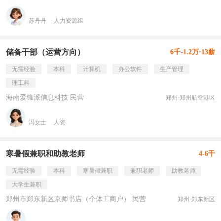
苏丹丹
人力资源组
储备干部（运营方向）
6千-1.2万·13薪
无需经验
本科
计算机
办公软件
生产管理
理工科
海南爱锋派信息科技 民营
郑州·郑州航空港区
冯女士
人资
寒暑假兼职和助教老师
4-6千
无需经验
本科
寒暑假兼职
兼职老师
助教老师
大学生兼职
郑州市郑东新区京师书店（个体工商户） 民营
郑州·郑东新区