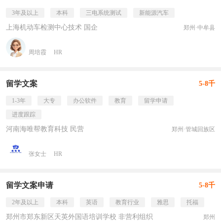
3年及以上
本科
三电系统测试
新能源汽车
上海机动车检测中心技术 国企
郑州·中牟县
周培霞
HR
留学文案
5-8千
1-3年
大专
办公软件
教育
留学申请
进度跟踪
河南海唯帮教育科技 民营
郑州·管城回族区
张女士
HR
留学文案申请
5-8千
2年及以上
本科
英语
教育行业
雅思
托福
郑州市郑东新区天英外国语培训学校 非营利组织
郑州