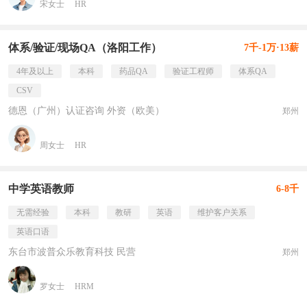
宋女士
HR
体系/验证/现场QA（洛阳工作）
7千-1万·13薪
4年及以上
本科
药品QA
验证工程师
体系QA
CSV
德恩（广州）认证咨询 外资（欧美）
郑州
周女士
HR
中学英语教师
6-8千
无需经验
本科
教研
英语
维护客户关系
英语口语
东台市波普众乐教育科技 民营
郑州
罗女士
HRM