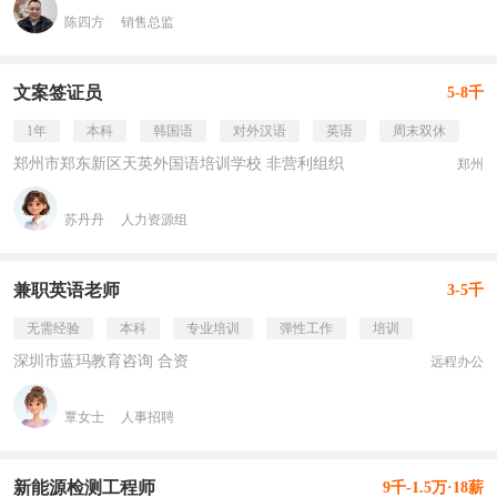
陈四方
销售总监
文案签证员
5-8千
1年
本科
韩国语
对外汉语
英语
周末双休
郑州市郑东新区天英外国语培训学校 非营利组织
郑州
苏丹丹
人力资源组
兼职英语老师
3-5千
无需经验
本科
专业培训
弹性工作
培训
深圳市蓝玛教育咨询 合资
远程办公
覃女士
人事招聘
新能源检测工程师
9千-1.5万·18薪