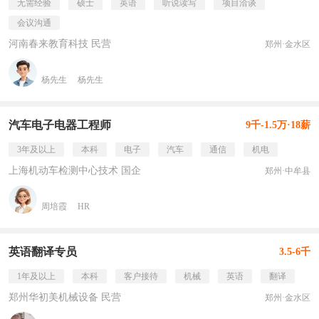
无需经验
硕士
英语
听说读写
项目洽谈
会议沟通
河南春来教育科技 民营
郑州·金水区
杨先生
杨先生
汽车电子电器工程师
9千-1.5万·18薪
3年及以上
本科
电子
汽车
通信
机电
上海机动车检测中心技术 国企
郑州·中牟县
周培霞
HR
英语翻译专员
3.5-6千
1年及以上
本科
客户接待
机械
英语
翻译
郑州华初美机械设备 民营
郑州·金水区