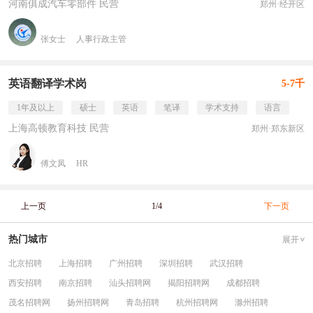
河南俱成汽车零部件 民营
郑州·经开区
张女士
人事行政主管
英语翻译学术岗
5-7千
1年及以上
硕士
英语
笔译
学术支持
语言
上海高顿教育科技 民营
郑州·郑东新区
傅文凤
HR
上一页
1/4
下一页
热门城市
展开
北京招聘
上海招聘
广州招聘
深圳招聘
武汉招聘
西安招聘
南京招聘
汕头招聘网
揭阳招聘网
成都招聘
茂名招聘网
扬州招聘网
青岛招聘
杭州招聘网
滁州招聘