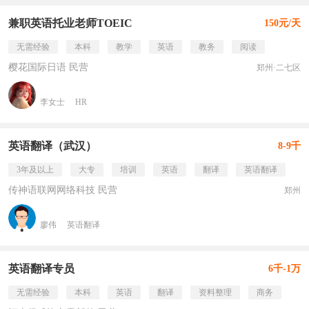
兼职英语托业老师TOEIC
150元/天
无需经验
本科
教学
英语
教务
阅读
樱花国际日语 民营
郑州·二七区
李女士
HR
英语翻译（武汉）
8-9千
3年及以上
大专
培训
英语
翻译
英语翻译
传神语联网网络科技 民营
郑州
廖伟
英语翻译
英语翻译专员
6千-1万
无需经验
本科
英语
翻译
资料整理
商务