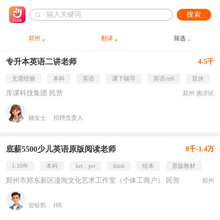
搜索
郑州
翻译
筛选
专升本英语二讲老师
4-5千
无需经验
本科
英语
课下辅导
英语cet6
双休
库课科技集团 民营
郑州·惠济区
姚女士
招聘负责人
底薪5500少儿英语原版阅读老师
8千-1.4万
1-10年
本科
ket，pet
think
绘本
原版教材
郑州市郑东新区漫阅文化艺术工作室（个体工商户） 民营
郑州
贺钲凯
HR