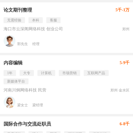
论文期刊整理
5千-1万
无需经验
本科
客服
海口市云深阁网络科技 创业公司
郑州
郭先生
经理
内容编辑
5-9千
1年
大专
计算机
市场营销
互联网产品
新媒体平台
河南川炯网络科技 民营
郑州·金水区
梁女士
梁经理
国际合作与交流处职员
6-8千