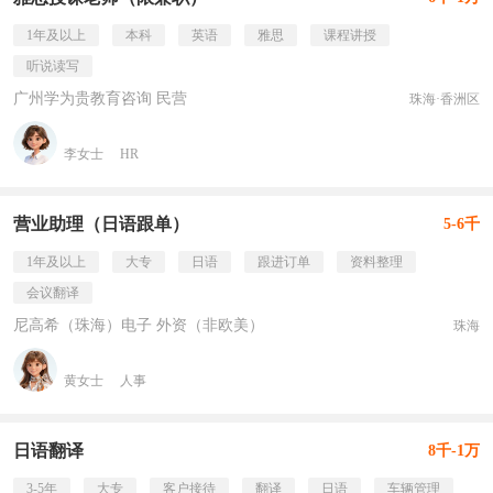
1年及以上
本科
英语
雅思
课程讲授
听说读写
广州学为贵教育咨询 民营
珠海·香洲区
李女士
HR
营业助理（日语跟单）
5-6千
1年及以上
大专
日语
跟进订单
资料整理
会议翻译
尼高希（珠海）电子 外资（非欧美）
珠海
黄女士
人事
日语翻译
8千-1万
3-5年
大专
客户接待
翻译
日语
车辆管理