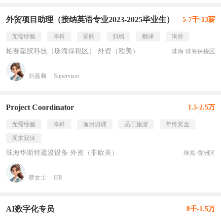
外贸项目助理（接纳英语专业2023-2025毕业生）
5-7千·13薪
无需经验
本科
采购
归档
翻译
询价
柏赛塑胶科技（珠海保税区） 外资（欧美）
珠海·珠海保税区
刘嘉顺
Supervisor
Project Coordinator
1.5-2.5万
无需经验
本科
项目协调
员工旅游
年终奖金
周末双休
珠海华斯特疏浚设备 外资（非欧美）
珠海·香洲区
蔡女士
HR
AI数字化专员
8千-1.5万