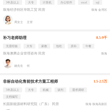
3年及以上
大专
计算机
办公软件
excel
sql
珠海经济特区华凯工贸 民营
珠海·金湾区
周女士
主管
补习老师助理
8.5-9千
无需经验
大专
家教
包吃
房补
午餐
珠海澳腾企业管理咨询 民营
珠海
姚先生
何
非标自动化售前技术方案工程师
1.5-2.5万
5年及以上
大专
机械
谈判
需求调研
文档编写
长园新能源材料研究院（广东） 民营
珠海·珠海高新区