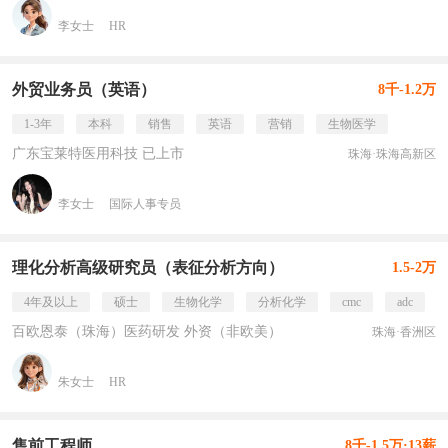
李女士
HR
外贸业务员（英语）
8千-1.2万
1-3年
本科
销售
英语
营销
生物医学
广东宝莱特医用科技 已上市
珠海·珠海高新区
李女士
国际人事专员
理化分析高级研究员（表征分析方向）
1.5-2万
4年及以上
硕士
生物化学
分析化学
cmc
adc
百欧恩泰（珠海）医药研发 外资（非欧美）
珠海·香洲区
朱女士
HR
售前工程师
8千-1.5万·13薪