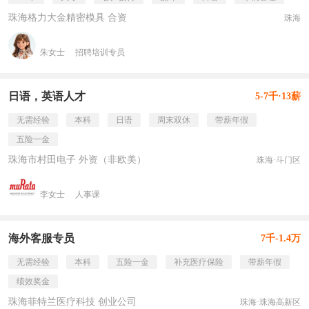
珠海格力大金精密模具 合资
珠海
朱女士
招聘培训专员
日语，英语人才
5-7千·13薪
无需经验
本科
日语
周末双休
带薪年假
五险一金
珠海市村田电子 外资（非欧美）
珠海·斗门区
李女士
人事课
海外客服专员
7千-1.4万
无需经验
本科
五险一金
补充医疗保险
带薪年假
绩效奖金
珠海菲特兰医疗科技 创业公司
珠海·珠海高新区