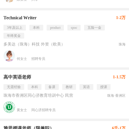
Technical Writer
1-2万
3年及以上
本科
product
spoc
五险一金
年终奖金
多美达（珠海）科技 外资（欧美）
珠海
何女士
招聘专员
高中英语老师
1-1.5万
无需经验
本科
备课
教研
英语
授课
珠海市香洲区同心济教育培训中心 民营
珠海·香洲区
黄女士
同心济招聘专员
雅思授课老师（限兼职）
6千-1万