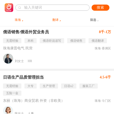
搜索
珠海
翻译
筛选
俄语销售/俄语外贸业务员
8千-1万
无需经验
本科
俄语听说读写
俄语销售
俄语翻译
珠海康晋电气 民营
珠海·香洲区
刘女士
HR
日语生产品质管理担当
4.5-6千
无需经验
大专
生产管理
日语n2
服装工厂
五险一金
东丽（珠海）商业贸易 外资（非欧美）
珠海·斗门区
陈女士
人事