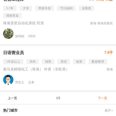
5-7年
大专
带薪年假
节日福利
全勤奖
绩效奖金
珠海昊星自动化系统 民营
珠海·珠海高新区
游和睦
HRM
日语营业员
7-9千
1年及以上
本科
销售
英语
核算
数据整理
索马龙精细化工（珠海） 外资（非欧美）
珠海
邓女士
总务
上一页
1/5
下一页
热门城市
展开