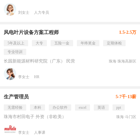
刘女士
人力专员
风电叶片设备方案工程师
1.5-2.5万
5年及以上
大专
五险一金
年终奖金
定期体检
专业培训
长园新能源材料研究院（广东） 民营
珠海·珠海高新区
李女士
HR
生产管理员
5-7千·13薪
无需经验
本科
办公软件
excel
英语
ppt
珠海市村田电子 外资（非欧美）
珠海·斗门区
李女士
人事课