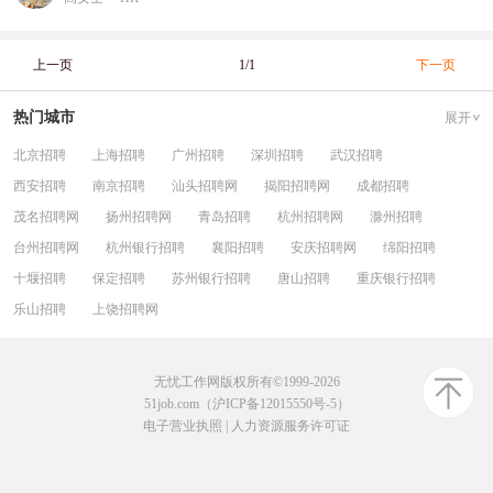
上一页
1/1
下一页
热门城市
展开
北京招聘
上海招聘
广州招聘
深圳招聘
武汉招聘
西安招聘
南京招聘
汕头招聘网
揭阳招聘网
成都招聘
茂名招聘网
扬州招聘网
青岛招聘
杭州招聘网
滁州招聘
台州招聘网
杭州银行招聘
襄阳招聘
安庆招聘网
绵阳招聘
十堰招聘
保定招聘
苏州银行招聘
唐山招聘
重庆银行招聘
乐山招聘
上饶招聘网
无忧工作网版权所有©1999-2026
51job.com（沪ICP备12015550号-5）
电子营业执照
|
人力资源服务许可证