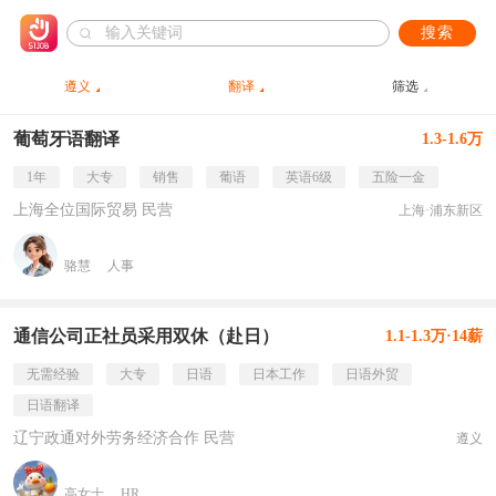
搜索
遵义
翻译
筛选
葡萄牙语翻译
1.3-1.6万
1年
大专
销售
葡语
英语6级
五险一金
上海全位国际贸易 民营
上海·浦东新区
骆慧
人事
通信公司正社员采用双休（赴日）
1.1-1.3万·14薪
无需经验
大专
日语
日本工作
日语外贸
日语翻译
辽宁政通对外劳务经济合作 民营
遵义
高女士
HR